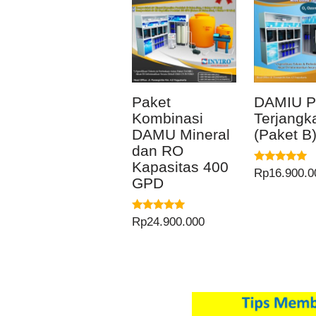
Paket
DAMIU P
Kombinasi
Terjangk
DAMU Mineral
(Paket B
dan RO
Kapasitas 400
Dinilai
Rp
16.900.0
GPD
5.00
dari 5
Dinilai
Rp
24.900.000
5.00
dari 5