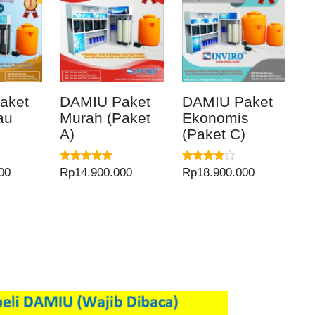
aket
DAMIU Paket
DAMIU Paket
au
Murah (Paket
Ekonomis
)
A)
(Paket C)
Dinilai
Dinilai
00
Rp
14.900.000
Rp
18.900.000
5.00
4.00
dari 5
dari 5