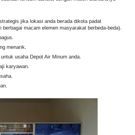
trategis jika lokasi anda berada dikota padat
iri berbagai macam elemen masyarakat berbeda-beda).
bagus.
ng menarik.
 untuk usaha Depot Air Minum anda.
aji karyawan.
usaha.
an.