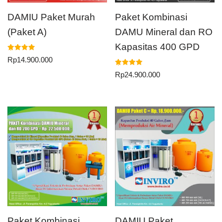
DAMIU Paket Murah
Paket Kombinasi
(Paket A)
DAMU Mineral dan RO
Kapasitas 400 GPD
Dinilai
Rp
14.900.000
5.00
dari 5
Dinilai
Rp
24.900.000
5.00
dari 5
Paket Kombinasi
DAMIU Paket