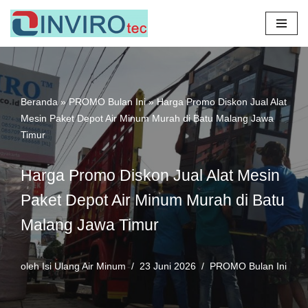
Lompat
ke
konten
Beranda
»
PROMO Bulan Ini
»
Harga Promo Diskon Jual Alat
Mesin Paket Depot Air Minum Murah di Batu Malang Jawa
Timur
Harga Promo Diskon Jual Alat Mesin
Paket Depot Air Minum Murah di Batu
Malang Jawa Timur
oleh
Isi Ulang Air Minum
23 Juni 2026
PROMO Bulan Ini