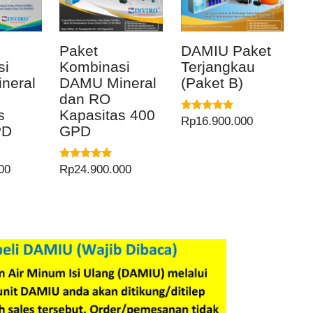
Paket
DAMIU Paket
si
Kombinasi
Terjangkau
neral
DAMU Mineral
(Paket B)
dan RO
s
Kapasitas 400
Dinilai
Rp
16.900.000
PD
GPD
5.00
dari 5
Dinilai
00
Rp
24.900.000
5.00
dari 5