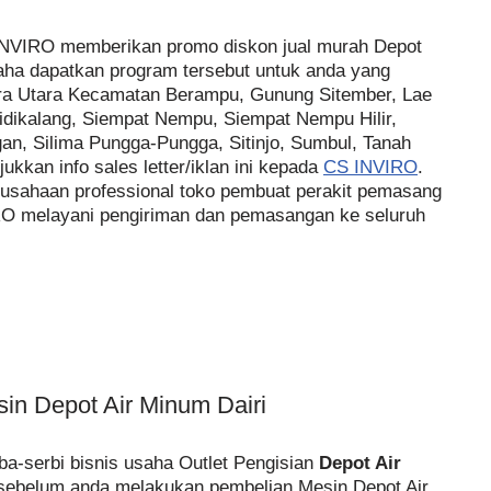
i INVIRO memberikan promo diskon jual murah Depot
saha dapatkan program tersebut untuk anda yang
tera Utara Kecamatan Berampu, Gunung Sitember, Lae
 Sidikalang, Siempat Nempu, Siempat Nempu Hilir,
an, Silima Pungga-Pungga, Sitinjo, Sumbul, Tanah
kkan info sales letter/iklan ini kepada
CS INVIRO
.
rusahaan professional toko pembuat perakit pemasang
RO melayani pengiriman dan pemasangan ke seluruh
sin Depot Air Minum Dairi
a-serbi bisnis usaha Outlet Pengisian
Depot Air
sebelum anda melakukan pembelian Mesin Depot Air