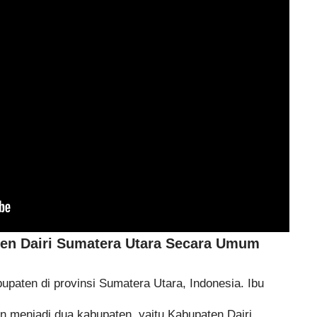
ten Dairi Sumatera Utara Secara Umum
upaten di provinsi Sumatera Utara, Indonesia. Ibu
n menjadi dua kabupaten, yaitu Kabupaten Dairi