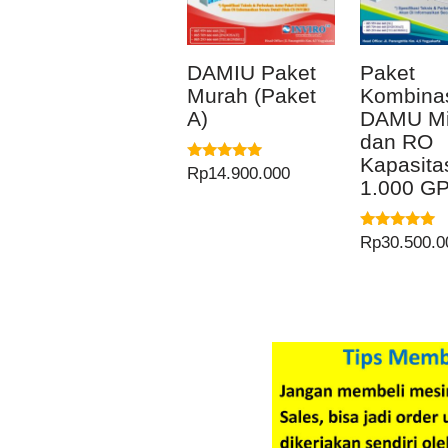
DAMIU Paket
Paket
Murah (Paket
Kombina
A)
DAMU Mi
dan RO
Kapasita
Dinilai
Rp
14.900.000
1.000 G
5.00
dari 5
Dinilai
Rp
30.500.0
5.00
dari 5