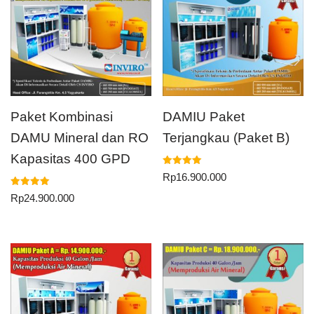
Paket Kombinasi
DAMIU Paket
DAMU Mineral dan RO
Terjangkau (Paket B)
Kapasitas 400 GPD
Dinilai
Rp
16.900.000
5.00
dari 5
Dinilai
Rp
24.900.000
5.00
dari 5