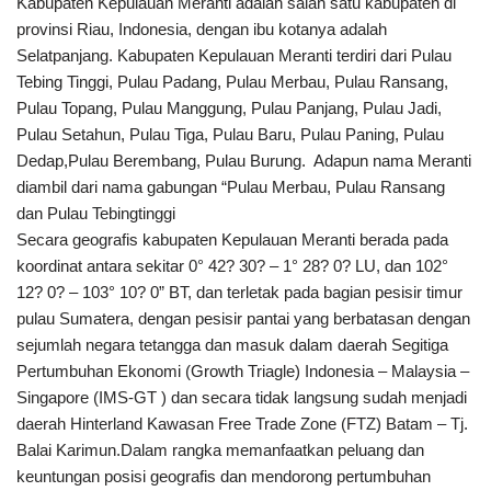
Kabupaten Kepulauan Meranti adalah salah satu kabupaten di
provinsi Riau, Indonesia, dengan ibu kotanya adalah
Selatpanjang. Kabupaten Kepulauan Meranti terdiri dari Pulau
Tebing Tinggi, Pulau Padang, Pulau Merbau, Pulau Ransang,
Pulau Topang, Pulau Manggung, Pulau Panjang, Pulau Jadi,
Pulau Setahun, Pulau Tiga, Pulau Baru, Pulau Paning, Pulau
Dedap,Pulau Berembang, Pulau Burung. Adapun nama Meranti
diambil dari nama gabungan “Pulau Merbau, Pulau Ransang
dan Pulau Tebingtinggi
Secara geografis kabupaten Kepulauan Meranti berada pada
koordinat antara sekitar 0° 42? 30? – 1° 28? 0? LU, dan 102°
12? 0? – 103° 10? 0” BT, dan terletak pada bagian pesisir timur
pulau Sumatera, dengan pesisir pantai yang berbatasan dengan
sejumlah negara tetangga dan masuk dalam daerah Segitiga
Pertumbuhan Ekonomi (Growth Triagle) Indonesia – Malaysia –
Singapore (IMS-GT ) dan secara tidak langsung sudah menjadi
daerah Hinterland Kawasan Free Trade Zone (FTZ) Batam – Tj.
Balai Karimun.Dalam rangka memanfaatkan peluang dan
keuntungan posisi geografis dan mendorong pertumbuhan