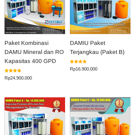
Paket Kombinasi
DAMIU Paket
DAMU Mineral dan RO
Terjangkau (Paket B)
Kapasitas 400 GPD
Dinilai
Rp
16.900.000
5.00
dari 5
Dinilai
Rp
24.900.000
5.00
dari 5