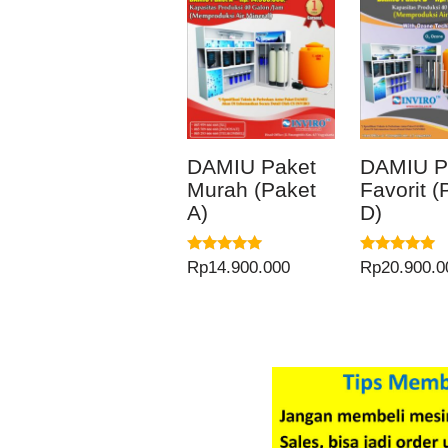
DAMIU Paket
DAMIU P
Murah (Paket
Favorit (
A)
D)
Dinilai
Dinilai
Rp
14.900.000
Rp
20.900.0
5.00
5.00
dari 5
dari 5