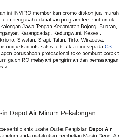
an ini INVIRO memberikan promo diskon jual murah
calon pengusaha dapatkan program tersebut untuk
Pekalongan Jawa Tengah Kecamatan Bojong, Buaran,
nganyar, Karangdadap, Kedungwuni, Kesesi,
iono, Siwalan, Sragi, Talun, Tirto, Wiradesa,
nunjukkan info sales letter/iklan ini kepada
CS
r agen perusahaan professional toko pembuat perakit
num galon RO melayani pengiriman dan pemasangan
sia.
sin Depot Air Minum Pekalongan
a-serbi bisnis usaha Outlet Pengisian
Depot Air
sebelum anda melakukan pembelian Mesin Depot Air