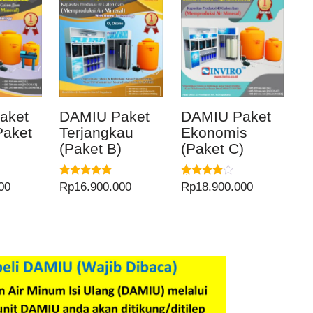
aket
DAMIU Paket
DAMIU Paket
Paket
Terjangkau
Ekonomis
(Paket B)
(Paket C)
Dinilai
Dinilai
00
Rp
16.900.000
Rp
18.900.000
5.00
4.00
dari 5
dari 5