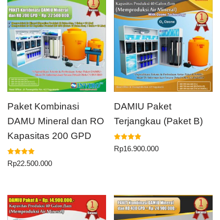
Paket Kombinasi
DAMIU Paket
DAMU Mineral dan RO
Terjangkau (Paket B)
Kapasitas 200 GPD
Dinilai
Rp
16.900.000
5.00
dari 5
Dinilai
Rp
22.500.000
5.00
dari 5