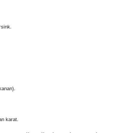
sink.
kanan).
an karat.