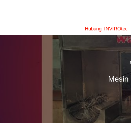
Lompat
ke
konten
Hubungi INVIROtec
Mesin 