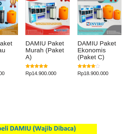
aket
DAMIU Paket
DAMIU Paket
au
Murah (Paket
Ekonomis
)
A)
(Paket C)
Dinilai
Dinilai
00
Rp
14.900.000
Rp
18.900.000
5.00
4.00
dari 5
dari 5