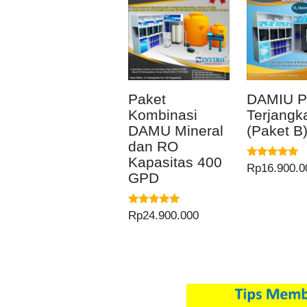
Paket
DAMIU P
Kombinasi
Terjangk
DAMU Mineral
(Paket B
dan RO
Kapasitas 400
Dinilai
Rp
16.900.0
GPD
5.00
dari 5
Dinilai
Rp
24.900.000
5.00
dari 5