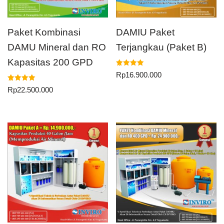
Paket Kombinasi
DAMIU Paket
DAMU Mineral dan RO
Terjangkau (Paket B)
Kapasitas 200 GPD
Dinilai
Rp
16.900.000
5.00
dari 5
Dinilai
Rp
22.500.000
5.00
dari 5