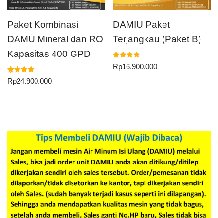
Paket Kombinasi
DAMIU Paket
DAMU Mineral dan RO
Terjangkau (Paket B)
Kapasitas 400 GPD
Dinilai
Rp
16.900.000
5.00
dari 5
Dinilai
Rp
24.900.000
5.00
dari 5