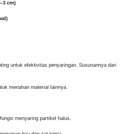
2–3 cm)
wal)
nting untuk efektivitas penyaringan. Susunannya dari
tuk menahan material lainnya.
rfungsi menyaring partikel halus.
menyerap bau dan zat kimia.