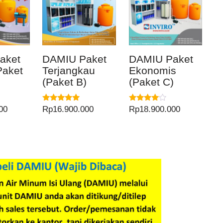
aket
DAMIU Paket
DAMIU Paket
Paket
Terjangkau
Ekonomis
(Paket B)
(Paket C)
Dinilai
Dinilai
00
Rp
16.900.000
Rp
18.900.000
5.00
4.00
dari 5
dari 5