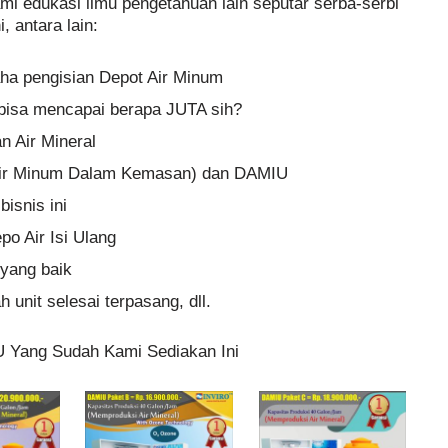
ami edukasi ilmu pengetahuan lain seputar serba-serbi
, antara lain:
aha pengisian Depot Air Minum
n bisa mencapai berapa JUTA sih?
 Air Mineral
ir Minum Dalam Kemasan) dan DAMIU
isnis ini
po Air Isi Ulang
yang baik
 unit selesai terpasang, dll.
U Yang Sudah Kami Sediakan Ini