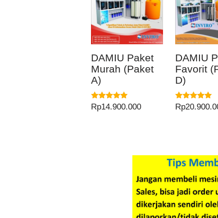
DAMIU Paket
DAMIU P
Murah (Paket
Favorit (
A)
D)
Dinilai
Dinilai
Rp
14.900.000
Rp
20.900.0
5.00
5.00
dari 5
dari 5