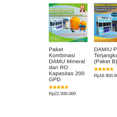
Paket
DAMIU P
Kombinasi
Terjangk
DAMU Mineral
(Paket B
dan RO
Kapasitas 200
Dinilai
Rp
16.900.0
GPD
5.00
dari 5
Dinilai
Rp
22.500.000
5.00
dari 5