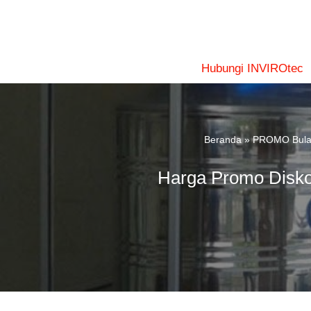
Lompat
ke
konten
Hubungi INVIROtec
Beranda
»
PROMO Bulan
Harga Promo Disko