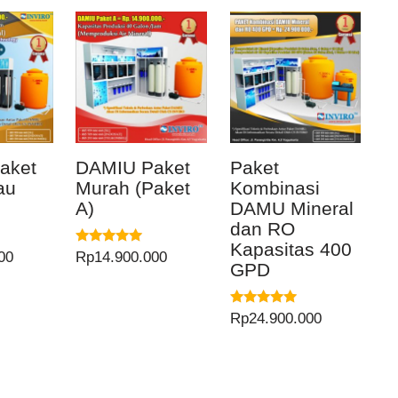
aket
DAMIU Paket
Paket
au
Murah (Paket
Kombinasi
)
A)
DAMU Mineral
dan RO
Kapasitas 400
Dinilai
00
Rp
14.900.000
GPD
5.00
dari 5
Dinilai
Rp
24.900.000
5.00
dari 5