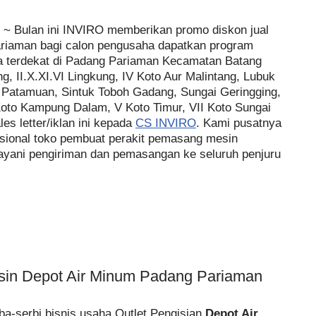
~ Bulan ini INVIRO memberikan promo diskon jual
riaman bagi calon pengusaha dapatkan program
ya terdekat di Padang Pariaman Kecamatan Batang
, II.X.XI.VI Lingkung, IV Koto Aur Malintang, Lubuk
 Patamuan, Sintuk Toboh Gadang, Sungai Geringging,
Koto Kampung Dalam, V Koto Timur, VII Koto Sungai
es letter/iklan ini kepada
CS INVIRO
. Kami pusatnya
ssional toko pembuat perakit pemasang mesin
ayani pengiriman dan pemasangan ke seluruh penjuru
esin Depot Air Minum Padang Pariaman
a-serbi bisnis usaha Outlet Pengisian
Depot Air