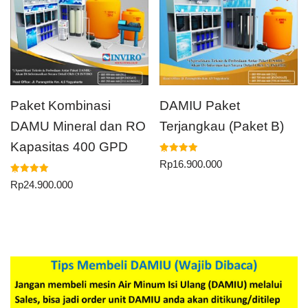
Paket Kombinasi
DAMIU Paket
DAMU Mineral dan RO
Terjangkau (Paket B)
Kapasitas 400 GPD
Dinilai
Rp
16.900.000
5.00
dari 5
Dinilai
Rp
24.900.000
5.00
dari 5