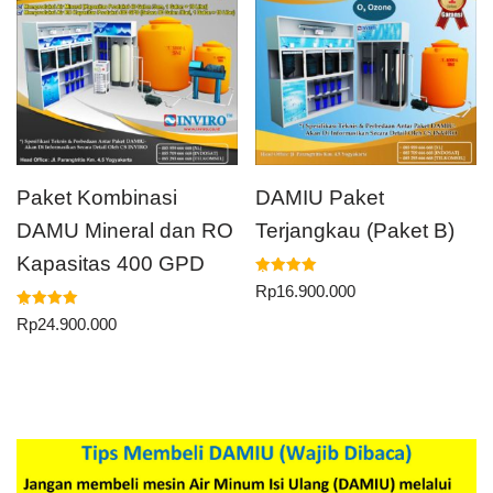
Paket Kombinasi
DAMIU Paket
DAMU Mineral dan RO
Terjangkau (Paket B)
Kapasitas 400 GPD
Dinilai
Rp
16.900.000
5.00
dari 5
Dinilai
Rp
24.900.000
5.00
dari 5