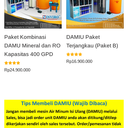
Paket Kombinasi
DAMIU Paket
DAMU Mineral dan RO
Terjangkau (Paket B)
Kapasitas 400 GPD
Dinilai
Rp
16.900.000
5.00
dari 5
Dinilai
Rp
24.900.000
5.00
dari 5