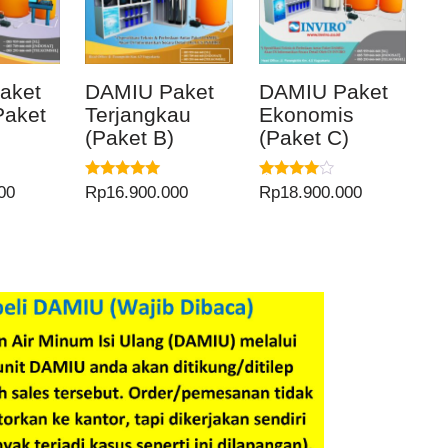
aket
DAMIU Paket
DAMIU Paket
Paket
Terjangkau
Ekonomis
(Paket B)
(Paket C)
Dinilai
Dinilai
00
Rp
16.900.000
Rp
18.900.000
5.00
4.00
dari 5
dari 5