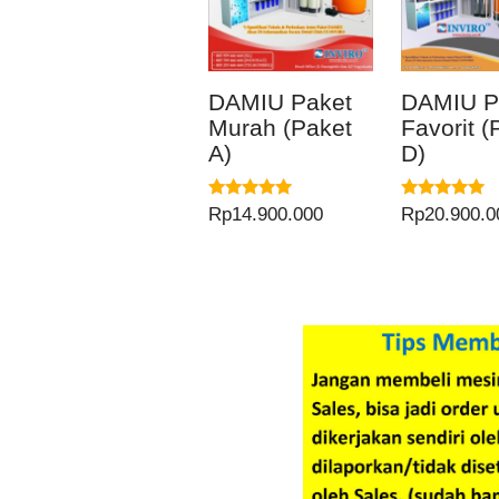
DAMIU Paket
DAMIU P
Murah (Paket
Favorit (
A)
D)
Dinilai
Dinilai
Rp
14.900.000
Rp
20.900.0
5.00
5.00
dari 5
dari 5