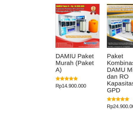
DAMIU Paket
Paket
Murah (Paket
Kombina
A)
DAMU Mi
dan RO
Kapasita
Dinilai
Rp
14.900.000
GPD
5.00
dari 5
Dinilai
Rp
24.900.0
5.00
dari 5