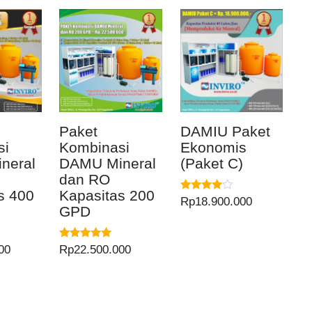
Paket
DAMIU Paket
si
Kombinasi
Ekonomis
neral
DAMU Mineral
(Paket C)
dan RO
s 400
Kapasitas 200
Dinilai
Rp
18.900.000
GPD
4.00
dari 5
Dinilai
00
Rp
22.500.000
5.00
dari 5