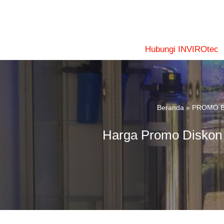
Lompat
ke
konten
Hubungi INVIROtec
Beranda
»
PROMO Bu
Harga Promo Diskon 