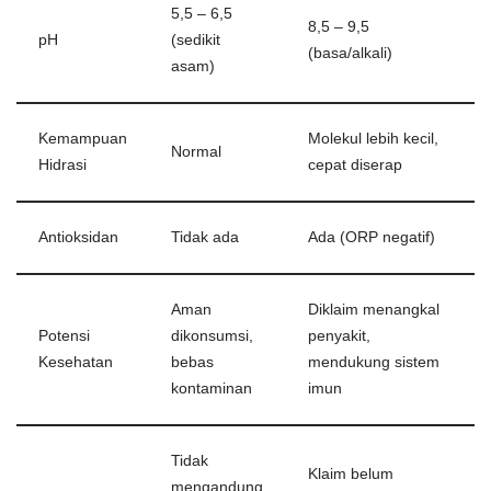
5,5 – 6,5
8,5 – 9,5
pH
(sedikit
(basa/alkali)
asam)
Kemampuan
Molekul lebih kecil,
Normal
Hidrasi
cepat diserap
Antioksidan
Tidak ada
Ada (ORP negatif)
Aman
Diklaim menangkal
Potensi
dikonsumsi,
penyakit,
Kesehatan
bebas
mendukung sistem
kontaminan
imun
Tidak
Klaim belum
mengandung