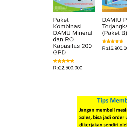
Paket
DAMIU P
Kombinasi
Terjangk
DAMU Mineral
(Paket B
dan RO
Kapasitas 200
Dinilai
Rp
16.900.0
GPD
5.00
dari 5
Dinilai
Rp
22.500.000
5.00
dari 5