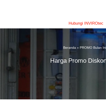
Lompat
ke
konten
Hubungi INVIROtec
Beranda
»
PROMO Bulan In
Harga Promo Diskon 