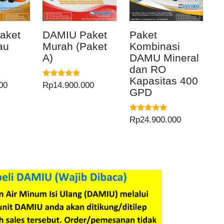
aket
DAMIU Paket
Paket
au
Murah (Paket
Kombinasi
)
A)
DAMU Mineral
dan RO
Kapasitas 400
Dinilai
00
Rp
14.900.000
GPD
5.00
dari 5
Dinilai
Rp
24.900.000
5.00
dari 5