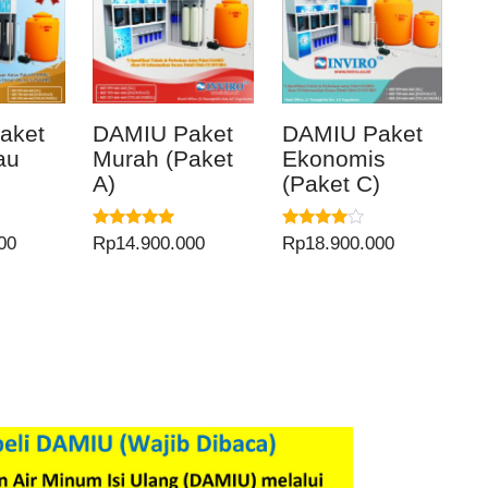
aket
DAMIU Paket
DAMIU Paket
au
Murah (Paket
Ekonomis
)
A)
(Paket C)
Dinilai
Dinilai
00
Rp
14.900.000
Rp
18.900.000
5.00
4.00
dari 5
dari 5