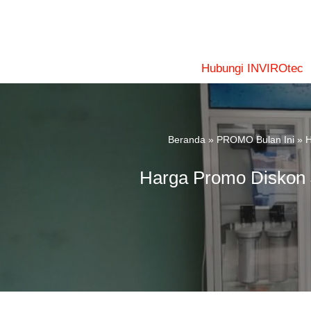
Lompat
ke
konten
Hubungi INVIROtec
Beranda
»
PROMO Bulan Ini
»
H
Harga Promo Diskon J