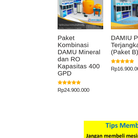
Paket
DAMIU P
Kombinasi
Terjangk
DAMU Mineral
(Paket B
dan RO
Kapasitas 400
Dinilai
Rp
16.900.0
GPD
5.00
dari 5
Dinilai
Rp
24.900.000
5.00
dari 5