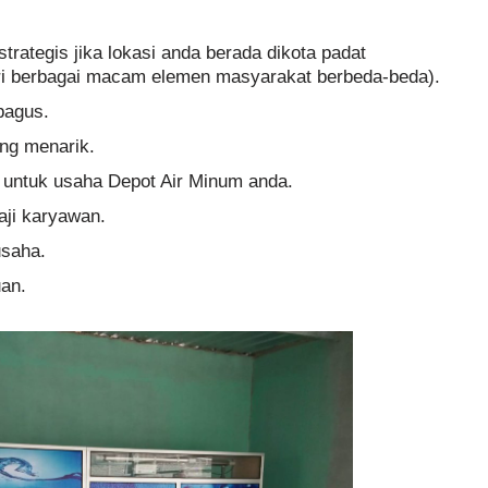
trategis jika lokasi anda berada dikota padat
iri berbagai macam elemen masyarakat berbeda-beda).
bagus.
ng menarik.
 untuk usaha Depot Air Minum anda.
aji karyawan.
usaha.
an.